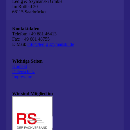
Ledig & Szymanski GmbH
Im Rotfeld 20
66115 Saarbrücken
Kontaktdaten
Telefon: +49 681 46413
Fax: +49 681 48755
E-Mail:
info@ledig-szymanski.de
Wichtige Seiten
Kontakt
Datenschutz
Impressum
Wir sind Mitglied im