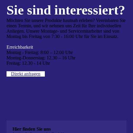
Sie sind interes­siert?
Möchten Sie unsere Produkte hautnah erleben? Vereinbaren Sie
einen Termin, und wir nehmen uns Zeit für Ihre individuellen
Anliegen. Unsere Montage- und Servicemitarbeiter sind von
Montag bis Freitag von 7:30 - 16:00 Uhr für Sie im Einsatz.
Erreichbarkeit
Montag - Freitag:
8:00 – 12:00 Uhr
Montag-Donnerstag:
12.30 – 16 Uhr
Freitag:
12.30 - 14 Uhr
Direkt anfragen
Hier finden Sie uns