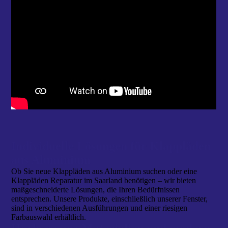
Individuelle Lösungen für Klappläden
aus Aluminium
Ob Sie neue Klappläden aus Aluminium suchen oder eine
Klappläden Reparatur im Saarland benötigen – wir bieten
maßgeschneiderte Lösungen, die Ihren Bedürfnissen
entsprechen. Unsere Produkte, einschließlich unserer Fenster,
sind in verschiedenen Ausführungen und einer riesigen
Farbauswahl erhältlich.