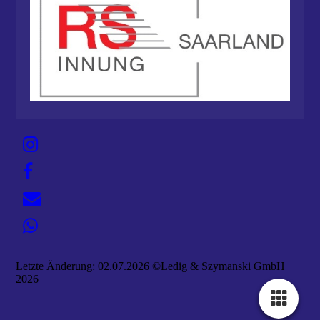
Letzte Änderung: 02.07.2026 ©Ledig & Szymanski GmbH
2026