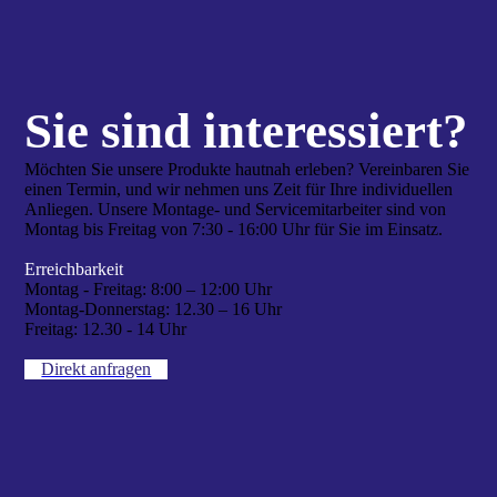
Sie sind interes­siert?
Möchten Sie unsere Produkte hautnah erleben? Vereinbaren Sie
einen Termin, und wir nehmen uns Zeit für Ihre individuellen
Anliegen. Unsere Montage- und Servicemitarbeiter sind von
Montag bis Freitag von 7:30 - 16:00 Uhr für Sie im Einsatz.
Erreichbarkeit
Montag - Freitag:
8:00 – 12:00 Uhr
Montag-Donnerstag:
12.30 – 16 Uhr
Freitag:
12.30 - 14 Uhr
Direkt anfragen