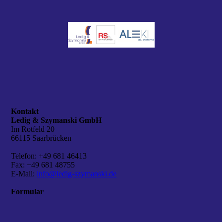
Kontakt
Ledig & Szymanski GmbH
Im Rotfeld 20
66115 Saarbrücken
Telefon: +49 681 46413
Fax: +49 681 48755
E-Mail:
info@ledig-szymanski.de
Formular