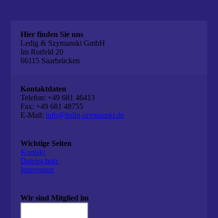
Hier finden Sie uns
Ledig & Szymanski GmbH
Im Rotfeld 20
66115 Saarbrücken
Kontaktdaten
Telefon: +49 681 46413
Fax: +49 681 48755
E-Mail:
info@ledig-szymanski.de
Wichtige Seiten
Kontakt
Datenschutz
Impressum
Wir sind Mitglied im