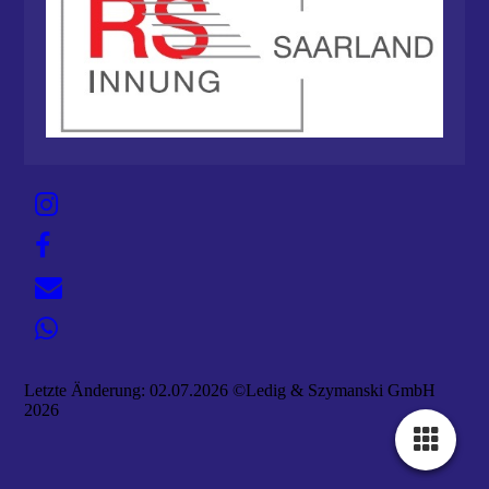
Letzte Änderung: 02.07.2026 ©Ledig & Szymanski GmbH
2026