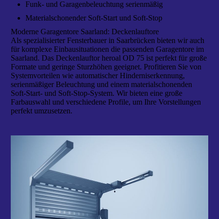
Funk- und Garagenbeleuchtung serienmäßig
Materialschonender Soft-Start und Soft-Stop
Moderne Garagentore Saarland: Deckenlauftore
Als spezialisierter Fensterbauer in Saarbrücken bieten wir auch
für komplexe Einbausituationen die passenden Garagentore im
Saarland. Das Deckenlauftor heroal OD 75 ist perfekt für große
Formate und geringe Sturzhöhen geeignet. Profitieren Sie von
Systemvorteilen wie automatischer Hinderniserkennung,
serienmäßiger Beleuchtung und einem materialschonenden
Soft-Start- und Soft-Stop-System. Wir bieten eine große
Farbauswahl und verschiedene Profile, um Ihre Vorstellungen
perfekt umzusetzen.