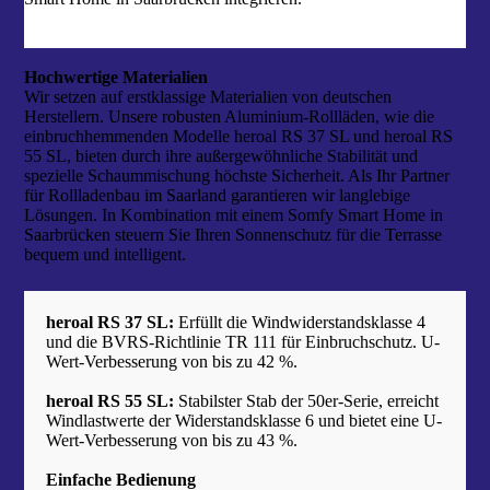
Hochwertige Materialien
Wir setzen auf erstklassige Materialien von deutschen
Herstellern. Unsere robusten Aluminium-Rollläden, wie die
einbruchhemmenden Modelle heroal RS 37 SL und heroal RS
55 SL, bieten durch ihre außergewöhnliche Stabilität und
spezielle Schaummischung höchste Sicherheit. Als Ihr Partner
für Rollladenbau im Saarland garantieren wir langlebige
Lösungen. In Kombination mit einem Somfy Smart Home in
Saarbrücken steuern Sie Ihren Sonnenschutz für die Terrasse
bequem und intelligent.
heroal RS 37 SL:
Erfüllt die Windwiderstandsklasse 4
und die BVRS-Richtlinie TR 111 für Einbruchschutz. U-
Wert-Verbesserung von bis zu 42 %.
heroal RS 55 SL:
Stabilster Stab der 50er-Serie, erreicht
Windlastwerte der Widerstandsklasse 6 und bietet eine U-
Wert-Verbesserung von bis zu 43 %.
Einfache Bedienung