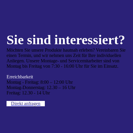
Sie sind interes­siert?
Möchten Sie unsere Produkte hautnah erleben? Vereinbaren Sie
einen Termin, und wir nehmen uns Zeit für Ihre individuellen
Anliegen. Unsere Montage- und Servicemitarbeiter sind von
Montag bis Freitag von 7:30 - 16:00 Uhr für Sie im Einsatz.
Erreichbarkeit
Montag - Freitag:
8:00 – 12:00 Uhr
Montag-Donnerstag:
12.30 – 16 Uhr
Freitag:
12.30 - 14 Uhr
Direkt anfragen