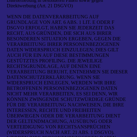
Datenerhebung in besonderen Fällen sowie gegen
Direktwerbung (Art. 21 DSGVO)
WENN DIE DATENVERARBEITUNG AUF
GRUNDLAGE VON ART. 6 ABS. 1 LIT. E ODER F
DSGVO ERFOLGT, HABEN SIE JEDERZEIT DAS
RECHT, AUS GRÜNDEN, DIE SICH AUS IHRER
BESONDEREN SITUATION ERGEBEN, GEGEN DIE
VERARBEITUNG IHRER PERSONENBEZOGENEN
DATEN WIDERSPRUCH EINZULEGEN; DIES GILT
AUCH FÜR EIN AUF DIESE BESTIMMUNGEN
GESTÜTZTES PROFILING. DIE JEWEILIGE
RECHTSGRUNDLAGE, AUF DENEN EINE
VERARBEITUNG BERUHT, ENTNEHMEN SIE DIESER
DATENSCHUTZERKLÄRUNG. WENN SIE
WIDERSPRUCH EINLEGEN, WERDEN WIR IHRE
BETROFFENEN PERSONENBEZOGENEN DATEN
NICHT MEHR VERARBEITEN, ES SEI DENN, WIR
KÖNNEN ZWINGENDE SCHUTZWÜRDIGE GRÜNDE
FÜR DIE VERARBEITUNG NACHWEISEN, DIE IHRE
INTERESSEN, RECHTE UND FREIHEITEN
ÜBERWIEGEN ODER DIE VERARBEITUNG DIENT
DER GELTENDMACHUNG, AUSÜBUNG ODER
VERTEIDIGUNG VON RECHTSANSPRÜCHEN
(WIDERSPRUCH NACH ART. 21 ABS. 1 DSGVO).