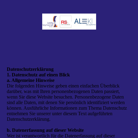
Daten­­schutz­­erklärung
1. Datenschutz auf einen Blick
a. Allgemeine Hinweise
Die folgenden Hinweise geben einen einfachen Überblick
darüber, was mit Ihren personenbezogenen Daten passiert,
wenn Sie diese Website besuchen. Personenbezogene Daten
sind alle Daten, mit denen Sie persönlich identifiziert werden
können. Ausführliche Informationen zum Thema Datenschutz
entnehmen Sie unserer unter diesem Text aufgeführten
Datenschutzerklärung.
b. Datenerfassung auf dieser Website
Wer ist verantwortlich für die Datenerfassung auf dieser