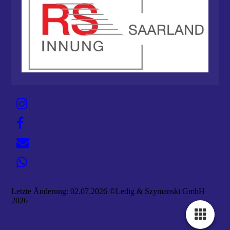
Letzte Änderung: 02.07.2026 ©Ledig & Szymanski GmbH
2026