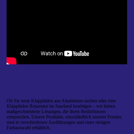
Individuelle Lösungen für Klappläden
aus Aluminium
Ob Sie neue Klappläden aus Aluminium suchen oder eine
Klappläden Reparatur im Saarland benötigen – wir bieten
maßgeschneiderte Lösungen, die Ihren Bedürfnissen
entsprechen. Unsere Produkte, einschließlich unserer Fenster,
sind in verschiedenen Ausführungen und einer riesigen
Farbauswahl erhältlich.